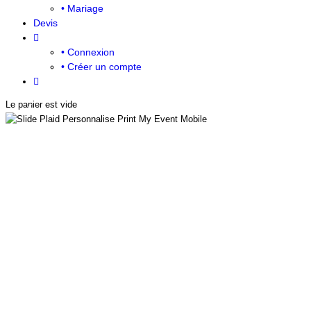
• Mariage
Devis
• Connexion
• Créer un compte
Slide Plaid Personnalise Print My Event
Slide T Shirt Personnalise Print My Event 4
Slide Pochons Personnalises Print My Eve
Slide Pochette Personnalisee Velour G
Slide Tote Bag Personnalise Print 
Slide T Shirt Personnalise Prin
Slide Tote Bag Personnalise
Slide T Shirt Personnali
Le panier est vide