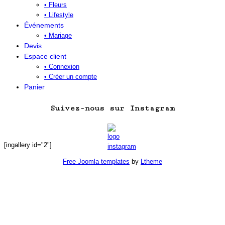
• Fleurs
• Lifestyle
Événements
• Mariage
Devis
Espace client
• Connexion
• Créer un compte
Panier
Suivez-nous sur Instagram
[ingallery id="2"]
Free Joomla templates
by
Ltheme