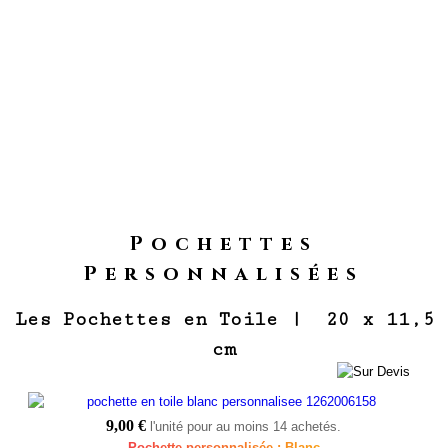
Slide Plaid Personnalise Print My Event Mobile
Slide T Shirt Personnalise Print My Event 4 Mo
Slide Pochons Personnalises Print My Eve
Slide Pochette Personnalisee Velour G
Slide Tote Bag Personnalise Print 
Slide T Shirt Personnalise Prin
Slide Tote Bag Personnalise
Slide T Shirt Personnali
Pochettes
Personnalisées
Les Pochettes en Toile | 20 x 11,5
cm
9,00 €
l'unité pour au moins 14 achetés.
Pochette personnalisée : Blanc