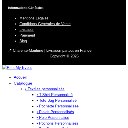
Informations Générales
Mentions Légales
Conditions Générales de Vente
Livraison
Paiement
Blog
📍 Charente-Maritime | Livraison partout en France
Copyright © 2026
Accueil
Catalogue
• Textiles personnalisés
• T-Shirt Personnalisé
• Tote Bag Personnalisé
• Pochette Personnalisée
• Plaids Personnalisés
• Polo Personnalisé
• Pochons Personnalisés